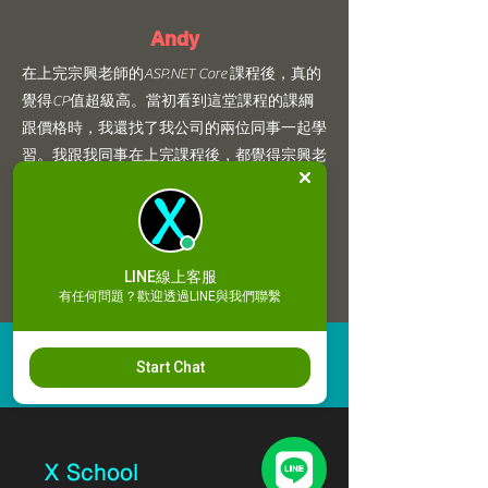
Andy
在上完宗興老師的ASP.NET Core 課程後，真的
覺得CP值超級高。當初看到這堂課程的課綱
跟價格時，我還找了我公司的兩位同事一起學
習。我跟我同事在上完課程後，都覺得宗興老
師真的是太厲害了！老師在觀念跟實作上都帶
的講解的非常精闢，學完後也讓我們在職場
上，真正能學以致用。
LINE線上客服
有任何問題？歡迎透過LINE與我們聯繫
Start Chat
X School