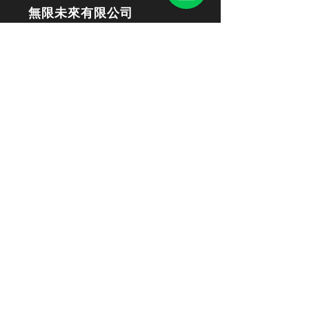
無限未來有限公司
信箱：
xschool-
service@xschoolkh.com
統編：91072093
地址：高雄市苓雅區中華四路2號
12樓- WorkHub 12H Office｜
Kaohsiung City
線上語音客服
立即通話