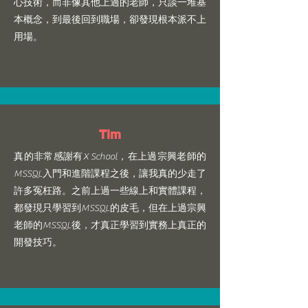
心技術，而非像其他上過的老師，只談一堆基
本概念，到最後回到職場，卻發現根本派不上
用場。
Tim
​真的非常感謝有X School，在上過宗興老師的
MSSQL入門和進階課程之後，讓我真的少走了
許多冤枉路。之前上過一些線上和實體課程，
都發現只學習到MSSQL的皮毛，但在上過宗興
老師的MSSQL後，才真正學習到實務上真正的
開發技巧。