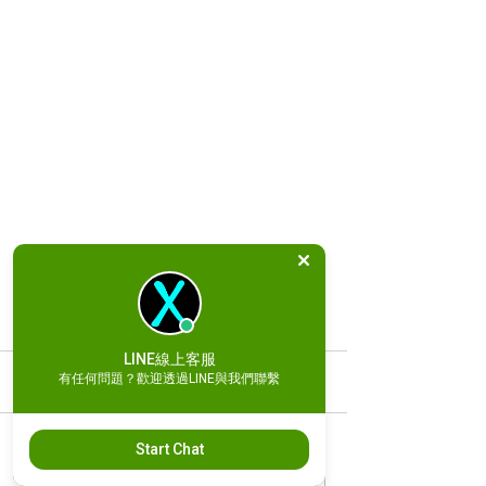
LINE線上客服
留言
有任何問題？歡迎透過LINE與我們聯繫
Start Chat
撰寫留言......
2026 開發者的身價保衛
Vibe Coding