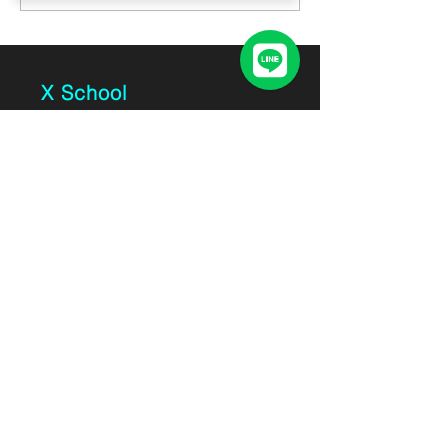
戰：在 Vibe Coding 浪潮
要學習它？
中，拿回你的「定義權」
X School
無限未來有限公司
信箱：
xschool-
service@xschoolkh.com
統編：91072093
地址：高雄市苓雅區中華四路2號
12樓- WorkHub 12H Office｜
Kaohsiung City