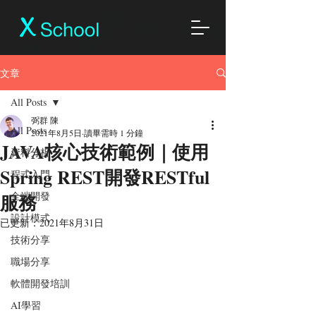
文章
All Posts
弼群 陳
All Posts
2021年8月5日
讀畢需時 1 分鐘
JAVA核心技術範例｜使用
資料分析
Spring REST開發RESTful
程式入門
服務
全端開發
設計模式
已更新：
2021年8月31日
技術分享
職場分享
軟體開發培訓
AI學習